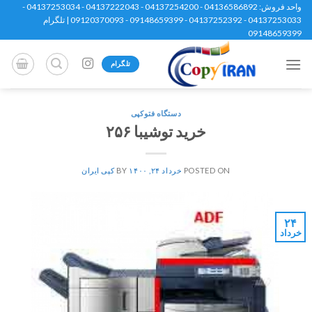
Ski
واحد فروش: 04136586892 - 04137254200 - 04137222043 - 04137253034 -
04137253033 - 04137252392 - 09148659399 - 09120370093 | تلگرام
t
09148659399
conten
تلگرام
دستگاه فتوکپی
خرید توشیبا ۲۵۶
POSTED ON
خرداد ۲۴, ۱۴۰۰
BY
کپی ایران
۲۴
خرداد