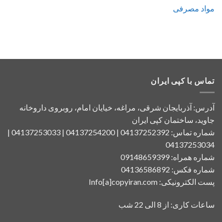
مواد مصرفی
تماس با کپی ایران
آدرس: آذربایجان شرقی، مراغه، خیایان امام، روبروی داروخانه
جاوید، ساختمان کپی ایران
شماره تماس: 04137252392 | 04137254200 | 04137253033 |
04137253034
شماره همراه: 09148659399
شماره فکس: 04136586892
پست الکترونیکی: Info[a]copyiran.com
ساعات کاری: از 8 الی 22 شب