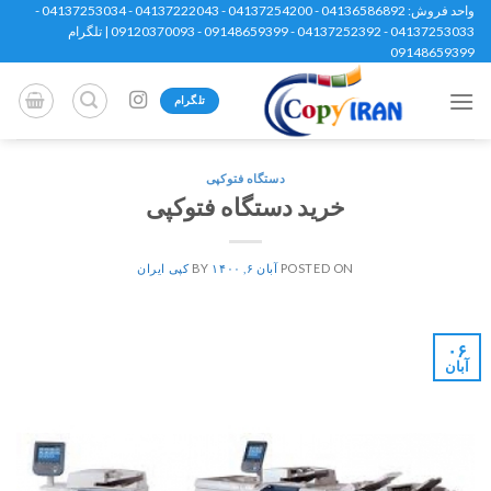
Ski
واحد فروش: 04136586892 - 04137254200 - 04137222043 - 04137253034 -
04137253033 - 04137252392 - 09148659399 - 09120370093 | تلگرام
t
09148659399
conten
تلگرام
دستگاه فتوکپی
خرید دستگاه فتوکپی
POSTED ON
آبان ۶, ۱۴۰۰
BY
کپی ایران
۰۶
آبان