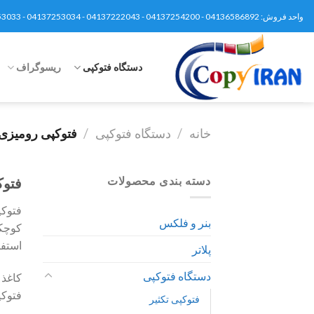
Ski
واحد فروش: 04136586892 - 04137254200 - 04137222043 - 04137253034 - 04137253033 - 04137252392 - 09148659399 - 09120370093 | تلگرام 09148659399
t
conten
دستگاه فتوکپی
ریسوگراف
خانه
/
دستگاه فتوکپی
/
فتوکپی رومیزی
دسته بندی محصولات
فتوک
فتوکپ
بنر و فلکس
کوچکی
استفا
پلاتر
دستگاه فتوکپی
فتوکپ
فتوکپی تکثیر