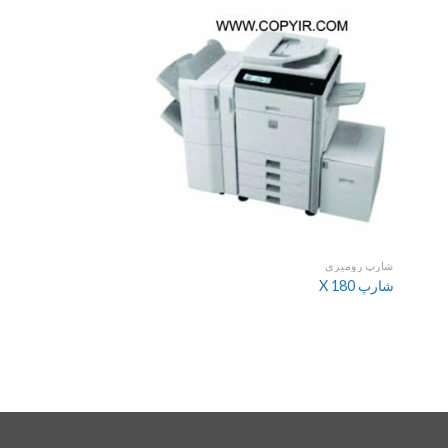
شارپ رومیزی
شارپ X 180