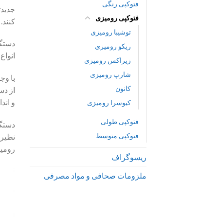
فتوکپی رنگی
جدیدت
فتوکپی رومیزی
کنند.
توشیبا رومیزی
دستگا
ریکو رومیزی
انواع
زیراکس رومیزی
شارپ رومیزی
با وج
کانون
از دس
و اند
کیوسرا رومیزی
فتوکپی طولی
دستگا
فتوکپی متوسط
نظیر 
رومیز
ریسوگراف
ملزومات صحافی و مواد مصرفی