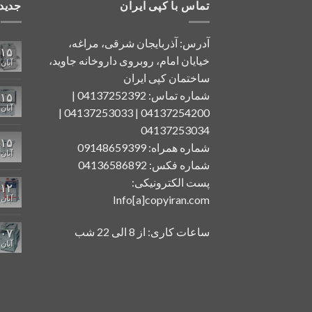
تماس با کپی ایران
جدید
آدرس: آذربایجان شرقی، مراغه،
۱۵
خیایان امام، روبروی داروخانه جاوید،
آبان
ساختمان کپی ایران
شماره تماس: 04137252392 |
۱۵
آبان
04137254200 | 04137253033 |
04137253034
۱۵
شماره همراه: 09148659399
آبان
شماره فکس: 04136586892
پست الکترونیکی:
۱۲
Info[a]copyiran.com
آبان
ساعات کاری: از 8 الی 22 شب
۰۷
آبان