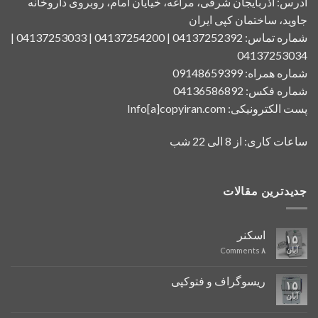
آدرس: آذربایجان شرقی، مراغه، خیایان امام، روبروی داروخانه
جاوید، ساختمان کپی ایران
شماره تماس: 04137252392 | 04137254200 | 04137253033 |
04137253034
شماره همراه: 09148659399
شماره فکس: 04136586892
پست الکترونیکی: Info[a]copyiran.com
ساعات کاری: از 8 الی 22 شب
جدیدترین مقالات
اسکنر
۱۵
آبان
Comments
۸
ریسوگراف و فتوکپی
۱۵
آبان