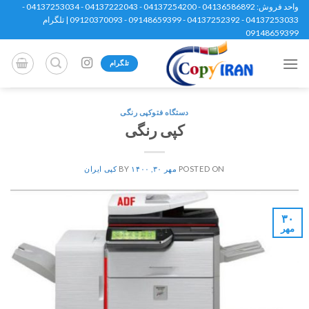
Ski
واحد فروش: 04136586892 - 04137254200 - 04137222043 - 04137253034 -
04137253033 - 04137252392 - 09148659399 - 09120370093 | تلگرام
t
09148659399
conten
تلگرام
دستگاه فتوکپی رنگی
کپی رنگی
POSTED ON
مهر ۳۰, ۱۴۰۰
BY
کپی ایران
۳۰
مهر