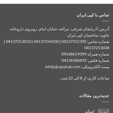
تماس با کپی ایران
آدرس: آذربایجان شرقی، مراغه، خیایان امام، روبروی داروخانه
جاوید، ساختمان کپی ایران
شماره تماس: 04137252392 | 04137254200 | 04137253033 |
04137253034
شماره همراه: 09148659399
شماره فکس: 04136586892
پست الکترونیکی: Info[a]copyiran.com
ساعات کاری: از 8 الی 22 شب
جدیدترین مقالات
اسکنر
۱۵