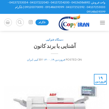
Ski
واحد فروش: 04136586892 - 04137254200 - 04137222043 - 04137253034 -
04137253033 - 04137252392 - 09148659399 - 09120370093 | تلگرام
t
09148659399
conten
تلگرام
دستگاه فتوکپی
آشنایی با برند کانون
POSTED ON
فروردین ۱۹, ۱۴۰۰
BY
کپی ایران
۱۹
فروردین