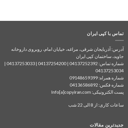
تماس با کپی ایران
آدرس: آذربایجان شرقی، مراغه، خیایان امام، روبروی داروخانه
جاوید، ساختمان کپی ایران
شماره تماس: 04137252392 | 04137254200 | 04137253033 |
04137253034
شماره همراه: 09148659399
شماره فکس: 04136586892
پست الکترونیکی: Info[a]copyiran.com
ساعات کاری: از 8 الی 22 شب
جدیدترین مقالات