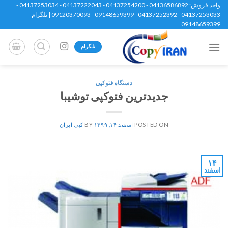
Ski
واحد فروش: 04136586892 - 04137254200 - 04137222043 - 04137253034 -
04137253033 - 04137252392 - 09148659399 - 09120370093 | تلگرام
t
09148659399
conten
تلگرام
دستگاه فتوکپی
جدیدترین فتوکپی توشیبا
POSTED ON
اسفند ۱۴, ۱۳۹۹
BY
کپی ایران
۱۴
اسفند