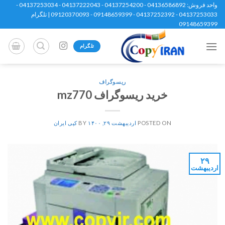
Ski
واحد فروش: 04136586892 - 04137254200 - 04137222043 - 04137253034 -
04137253033 - 04137252392 - 09148659399 - 09120370093 | تلگرام
t
09148659399
conten
تلگرام
ریسوگراف
خرید ریسوگراف mz770
POSTED ON
اردیبهشت ۲۹, ۱۴۰۰
BY
کپی ایران
۲۹
اردیبهشت