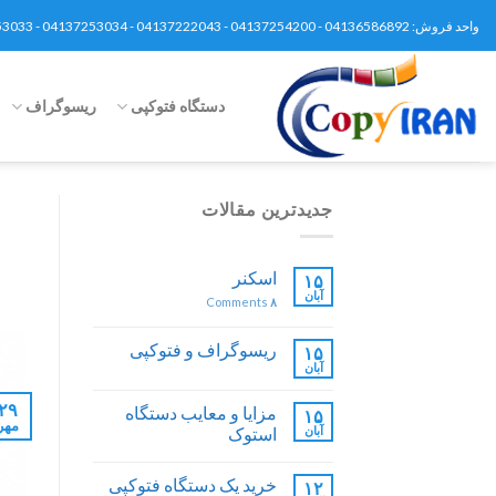
Ski
واحد فروش: 04136586892 - 04137254200 - 04137222043 - 04137253034 - 04137253033 - 04137252392 - 09148659399 - 09120370093 | تلگرام 09148659399
t
conten
دستگاه فتوکپی
ریسوگراف
جدیدترین مقالات
اسکنر
۱۵
آبان
Comments
۸
ریسوگراف و فتوکپی
۱۵
آبان
۲۹
مزایا و معایب دستگاه
۱۵
مهر
آبان
استوک
خرید یک دستگاه فتوکپی
۱۲