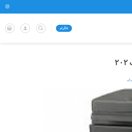
تلگرام
۲
ران