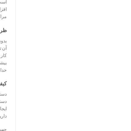
مراک
ظرفی
بدون
کاری
حداق
کیف
دستگ
دستگ
ایجا
داری
جهت 