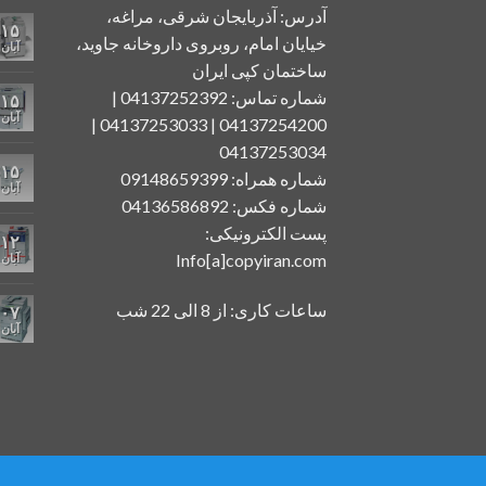
آدرس: آذربایجان شرقی، مراغه،
۱۵
خیایان امام، روبروی داروخانه جاوید،
آبان
ساختمان کپی ایران
شماره تماس: 04137252392 |
۱۵
آبان
04137254200 | 04137253033 |
04137253034
۱۵
شماره همراه: 09148659399
آبان
شماره فکس: 04136586892
پست الکترونیکی:
۱۲
Info[a]copyiran.com
آبان
ساعات کاری: از 8 الی 22 شب
۰۷
آبان