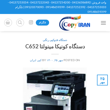
Ski
واحد فروش: 04136586892 - 04137254200 - 04137222043 - 04137253034 -
04137253033 - 04137252392 - 09148659399 - 09120370093 | تلگرام
t
09148659399
conten
تلگرام
دستگاه فتوکپی رنگی
دستگاه کونیکا مینولتا C652
POSTED ON
مهر ۲۵, ۱۴۰۰
BY
کپی ایران
۲۵
مهر