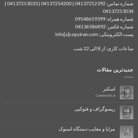
شماره تماس: 04137252392 | 04137254200 | 04137253033 |
04137253034
شماره همراه: 09148659399
شماره فکس: 04136586892
پست الکترونیکی: Info[a]copyiran.com
ساعات کاری: از 8 الی 22 شب
جدیدترین مقالات
اسکنر
۱۵
آبان
Comments
۸
ریسوگراف و فتوکپی
۱۵
آبان
مزایا و معایب دستگاه استوک
۱۵
آبان