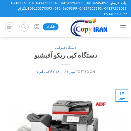
Ski
واحد فروش: 04136586892 - 04137254200 - 04137222043 - 04137253034 -
04137253033 - 04137252392 - 09148659399 - 09120370093 | تلگرام
t
09148659399
conten
تلگرام
دستگاه فتوکپی
دستگاه کپی ریکو آفیشیو
POSTED ON
مهر ۱۴, ۱۴۰۰
BY
کپی ایران
۱۴
مهر