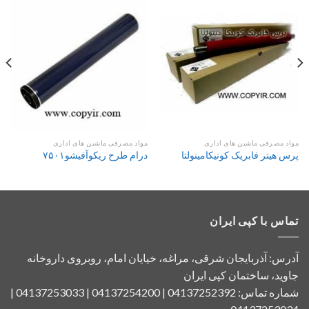
مواد مصرفی ماشین های اداری
مواد مصرفی ماشین های اداری
پرس هیتر فابریک کونیکامینولتا
درام طرح ریکوآفیشو۷۵۰۱
تماس با کپی ایران
آدرس: آذربایجان شرقی، مراغه، خیایان امام، روبروی داروخانه
جاوید، ساختمان کپی ایران
شماره تماس: 04137252392 | 04137254200 | 04137253033 |