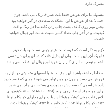
مصرف دارد.
پیشنهاد ما برای تعویض فقط بلت هیتر فابریک می باشد. چون
احتمالا بعد از تعویض با این مشکلات متعددی در گیر خواهید بود.
نپختن تونر روی کاغذ . پشت چاپ زدن کاغذ .تداخل رنگ و افت
کیفیت . و در آخر چاپ تعداد کمتر نسبت به بلت اورجینال خواهید
داشت.
لازم به ذکر است که قیمت بلت هیتر چینی نسبت به بلت هیتر
فابریک آن پایین است. ولی این دلیل قانع کننده ای برای خرید نمی
باشد. و توصیه ما برای کاربران خرید اورجینال این قطعه می باشد.
به خاطر داشته باشید. این نوع بلت ها با اسمهای متفاوتی در بازار به
فروش می رسد. و چون در چین تولید می شود تاجری که قصد خرید
دارد. هر اسمی که سفارش دهد برروی بسته بندی چاپ می شود.
برای نمونه چند اسم نام می بریم. (VG-SMART-FBM-کیتون-آی
پلاس )بلت چینی کونیکامینولتا این بلت برای مدلهای کونیکامینولتا
۶۵۲ ، کونیکامینولتا ۵۵۲، کونیکامینولتا ۴۵۲، کونیکامینولتا ۶۵۰،