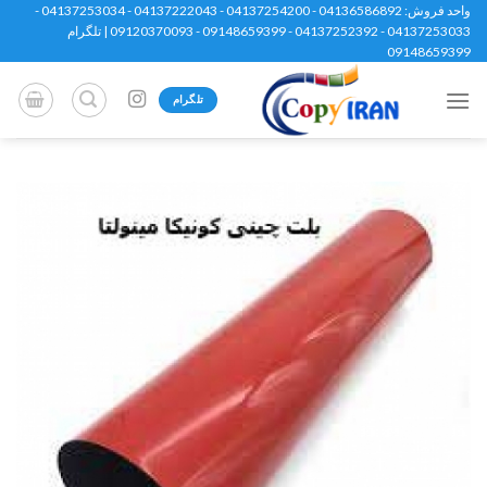
Ski
واحد فروش: 04136586892 - 04137254200 - 04137222043 - 04137253034 -
04137253033 - 04137252392 - 09148659399 - 09120370093 | تلگرام
t
09148659399
conten
تلگرام