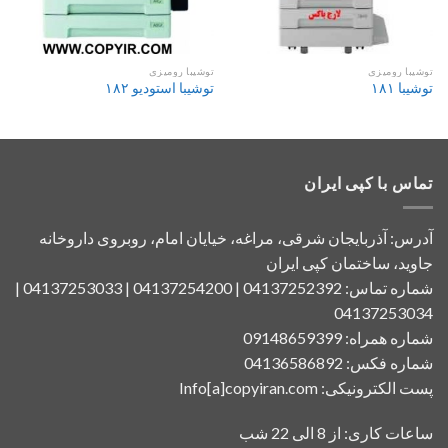
توشیبا رومیزی
توشیبا رومیزی
توشیبا ۱۸۱
توشیبا استودیو ۱۸۲
تماس با کپی ایران
آدرس: آذربایجان شرقی، مراغه، خیایان امام، روبروی داروخانه
جاوید، ساختمان کپی ایران
شماره تماس: 04137252392 | 04137254200 | 04137253033 |
04137253034
شماره همراه: 09148659399
شماره فکس: 04136586892
پست الکترونیکی: Info[a]copyiran.com
ساعات کاری: از 8 الی 22 شب