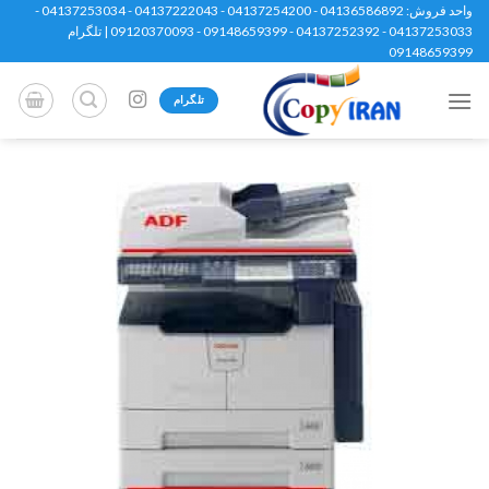
Ski
واحد فروش: 04136586892 - 04137254200 - 04137222043 - 04137253034 -
04137253033 - 04137252392 - 09148659399 - 09120370093 | تلگرام
t
09148659399
conten
تلگرام