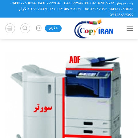
Ski
واحد فروش: 04136586892 - 04137254200 - 04137222043 - 04137253034 -
04137253033 - 04137252392 - 09148659399 - 09120370093 | تلگرام
t
09148659399
conten
تلگرام