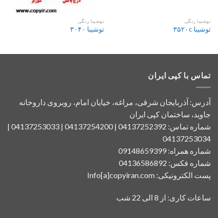
توشیبا رنگی
توشیبا رنگی
توشیبا ۳۵۲۰c
توشیبا ۳۰۴۰
تماس با کپی ایران
آدرس: آذربایجان شرقی، مراغه، خیایان امام، روبروی داروخانه
جاوید، ساختمان کپی ایران
شماره تماس: 04137252392 | 04137254200 | 04137253033 |
04137253034
شماره همراه: 09148659399
شماره فکس: 04136586892
پست الکترونیکی: Info[a]copyiran.com
ساعات کاری: از 8 الی 22 شب