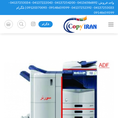
Ski
واحد فروش: 04136586892 - 04137254200 - 04137222043 - 04137253034 -
04137253033 - 04137252392 - 09148659399 - 09120370093 | تلگرام
t
09148659399
conten
تلگرام