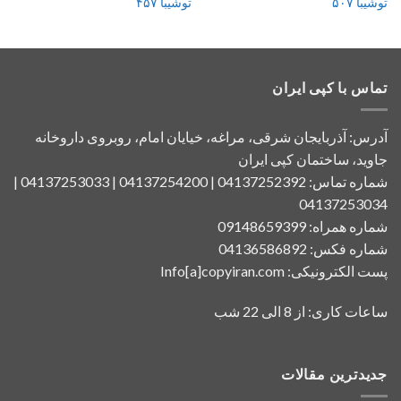
توشیبا ۵۰۷
توشیبا ۴۵۷
تماس با کپی ایران
آدرس: آذربایجان شرقی، مراغه، خیایان امام، روبروی داروخانه
جاوید، ساختمان کپی ایران
شماره تماس: 04137252392 | 04137254200 | 04137253033 |
04137253034
شماره همراه: 09148659399
شماره فکس: 04136586892
پست الکترونیکی: Info[a]copyiran.com
ساعات کاری: از 8 الی 22 شب
جدیدترین مقالات