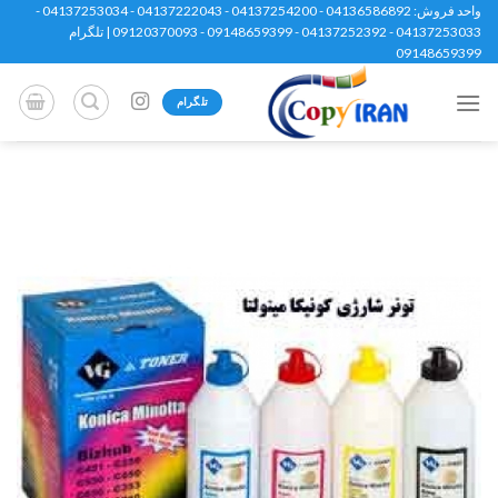
Ski
واحد فروش: 04136586892 - 04137254200 - 04137222043 - 04137253034 -
04137253033 - 04137252392 - 09148659399 - 09120370093 | تلگرام
t
09148659399
conten
تلگرام