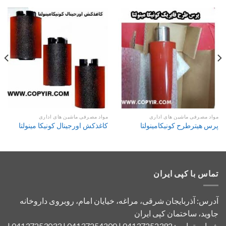
مواد مصرفی ماشین های اداری
مواد مصرفی ماشین های اداری
پرس هیترطرح کونیکامینولتا
کاغذکش اورجینال کونیکا مینولتا
تماس با کپی ایران
آدرس: آذربایجان شرقی، مراغه، خیایان امام، روبروی داروخانه
جاوید، ساختمان کپی ایران
شماره تماس: 04137252392 | 04137254200 | 04137253033 |