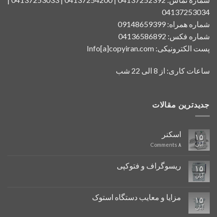
04137253034
شماره همراه: 09148659399
شماره فکس: 04136586892
پست الکترونیکی: Info[a]copyiran.com
ساعات کاری: از 8 الی 22 شب
جدیدترین مقالات
اسکنر
۱۵
آبان
Comments
۸
ریسوگراف و فتوکپی
۱۵
آبان
مزایا و معایب دستگاه استوک
۱۵
آبان