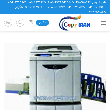
Ski
واحد فروش: 04136586892 - 04137254200 - 04137222043 - 04137253034 -
04137253033 - 04137252392 - 09148659399 - 09120370093 | تلگرام
t
09148659399
conten
تلگرام