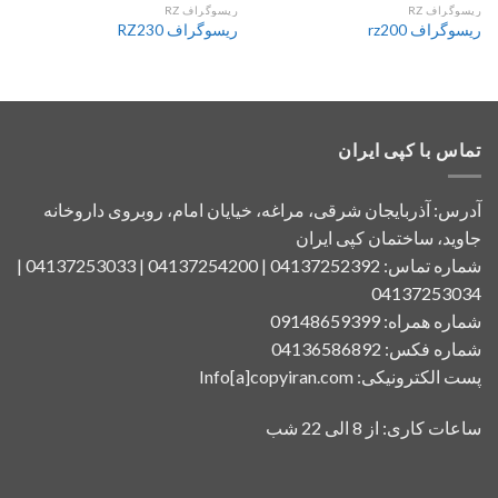
ریسوگراف RZ
ریسوگراف RZ
ریسوگراف rz200
ریسوگراف RZ230
تماس با کپی ایران
آدرس: آذربایجان شرقی، مراغه، خیایان امام، روبروی داروخانه
جاوید، ساختمان کپی ایران
شماره تماس: 04137252392 | 04137254200 | 04137253033 |
04137253034
شماره همراه: 09148659399
شماره فکس: 04136586892
پست الکترونیکی: Info[a]copyiran.com
ساعات کاری: از 8 الی 22 شب