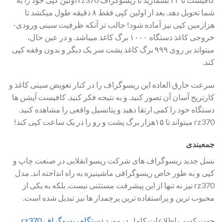
شما تحویل دهد. بعد از اولین کپی فقط ۸ دقیقه طول میکشد تا
هزارمین کپی نیز آماده شود! جالب تر آنکه ظرفیت سینی ورودی-
خروجی کاغذ دستگاه ۱۰۰۰ برگ کاغذ میباشد. و در عین حال،
میتواند بر روی ۹۹۹ برگ کاغذ پشت سر یک دیگر و بدون وقفه کپی
کند.
سرعت خارق العاده این ریسوگراف را در کنار تعویض سینی کاغذ و
کارتریج آسان آن تصور کنید. و به نتیجه فکر کنید. کافیست آپشن ها
دستگاه خود را کمی ارتقا دهید و پتانسیل واقعی را مشاهده کنید.
rz370 میتواند تا ۱۵هزار برگ پشت و رو را در یک ساعت کپی کند!
جمعبندی
نسل جدید ریسوگراف های شرکت ریسو انقلابی در صنعت چاپ و
کپی و به طور خاص ریسوگرافی ماشینیزه به راه انداخته اند. مدل
rz370 نیز نه تنها از این پیشرفت مستثنی نیست. بلکه به یکی از
محبوب ترین و پراستفاده ترین پرچمدار ها نیز تبدیل شده است.
جهت کسب اطلاعات کامل درمورد
دستگاه ریسوگراف rz370