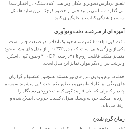
تلفیق پردازش تصویر و امکان ویرایشی که دستگاه در اختیار شما
می گذارد. شما می توانید حتی از حضور کوچک ترین سایه ها مثل
سایه باز شدگی کتاب نیز جلوگیری کنید.
آمیزه ای از سرعت، دقت و نوآوری
دقت کپی ۶۰۰dpi که به نوبه خود یک انقلاب در صنعت چاپ است.
یکی از ویژگی هایی است. که مدل rz370 را از مدل های مشابه خود
متمایز میکند. قابلیت زوم تا ۷۱درصد، ۳۰۰DPI وضوح کپی، اسکن
و پرینت نیز از دیگر موارد تمایز این مدل است.
خطوط نرم و بدون مرزهای تیز هستند. همچنین عکسها و گرادیان
های رنگی نیز کاملا طبیعی و به طور یکنواخت کپی میشوند. سیستم
چندبار کنترلی که طی فرآیند کپی کیفیت خروجی دستگاه را
ارزیابی میکند. خود به وسیله میزان کیفیت خروجی اصلاح شده و
ارتقا می یابد.
زمان گرم شدن
کافیست تا ۲۳ بشمارید تا ریسوگراف rz370 اولین کپی خود را به