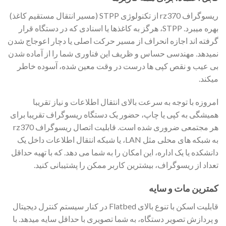
ریسوگراف rz370 از تکنولوژی STPP (مسیر انتقال مستقیم کاغذ)
بهره میبرد. STPP، هرگز به کاغذها یا اسنادی که در دستگاه قرار
گرفته اند اجازه انحراف از مسیر حرکت اصلی یا دچار اعوجاج شدن
نمیدهد. مهندسی حساس و ظریف این فناوری شما را از آماده شدن
بی عیب و نقص کپی ها درست در وقت معین شده، آسوده خاطر
میکند.
امروزه با توجه به سرعت بالای انتقال اطلاعات و نیاز تقریبا
همیشگی به کپی یا چاپ، حضور یک دستگاه ریسوگراف تقریبا برای
هر مجتمعی ضروری شده است. قابلیت اتصال ریسوگراف rz370
به شبکه های محلی مثل LAN، یا شبکه انتقال اطلاعات داخل یک
دانشکده یا یک اداره، این امکان را به شما می دهد. که با تهیه حداقل
تعداد از ریسوگراف، بیشترین کاربر ممکن را پشتیبانی کنید.
کمترین مات و سایه
قابلیت اسکن با تنوع بالای Flatbed در کنار سیستم کنترل دیجیتال
و پردازش تصویر دستگاه، به شما تصویری با حداقل سایه میدهد. با