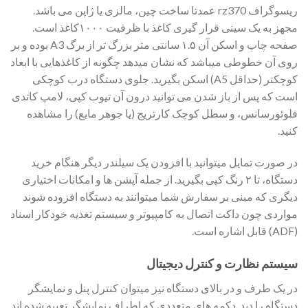
ریسوگراف rz370 عمدتا ساخت چین، مالزی یا ژاپن می باشد.
مجهز به یک سینی قرار گیری کاغذ با ظرفیت ۱۰۰۰کاغذ است.
صفحه چاپ و اسکن آن ۱.۵ سانتی متر بزرگ تر از برگ A3 بوده و بر
روی آن خطوطی میباشد که نشان میدهد چگونه از کاغذهایی با ابعاد
کوچکتر (حداقل A5) اسکن بگیرید. جلوی دستگاه درب کوچکی
است که پس از باز شدن می توانید درون آن تیوب کپی، لامپ کاتدی
فلوئورسانس، و سطل کوچک کارتریج (یا جوهر مایع) را مشاهده
کنید.
در صورت تمایل میتوانید با افزودن یک سیلندر دیگر هنگام خرید
دستگاه، تا ۲ رنگ کپی بگیرید. از جمله آپشن ها و امکانات اختیاری
دیگری که مبنی بر سفارش شما میتوانند به دستگاه افزوده شوند
مواردی چون داکت اتصال به کامپیوتر و سیستم تغذیه خودکار اسناد
(ADF) قابل اشاره است.
سیستم نظارت و کنترل دیجیتال
در یک طرف و در بالای دستگاه نیز میتوان کنترل پنل و نمایشگر
دستگاه را دید. دکمه های متعددی که اطراف نمایشگر تعبیه شده اند