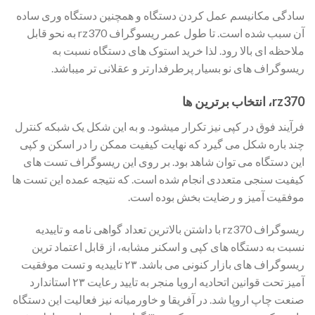
سادگی مکانیسم عمل کردن دستگاه و همچنین دستگاه وری ساده
آن سبب شده است. تا طول عمر ریسوگراف rz370 به نحو قابل
ملاحظه ای بالا رود. لذا خرید استوک های دستگاه نسبت به
ریسوگراف های نو بسیار پرطرفدارتر و عقلانی تر میباشد.
rz370، انتخاب برترین ها
فرآیند فوق در کپی نیز تکرار میشود. و به این شکل یک شبکه کنترل
چند باره شکل می گیرد که نهایت کیفیت ممکن را در اسکن و کپی
این دستگاه می توان شاهد بود. بر روی این ریسوگراف تست های
کیفیت سنجی متعددی انجام شده است. که نتیجه عمده این تست ها
موفقیت آمیز و رضایت بخش بوده است.
ریسوگراف rz370 با داشتن بالاترین تعداد گواهی نامه و تاییدیه
نسبت به دستگاه های کپی و اسکنر مشابه، از قابل اعتماد ترین
ریسوگراف های بازار کنونی می باشد. ۲۳ تاییدیه و تست موفقیت
آمیز تحت قوانین اتحادیه اروپا منجر به تایید رعایت ۲۳ استاندارد
صنعت چاپ اروپا شد. در آفریقا و خاورمیانه نیز فعالیت این دستگاه