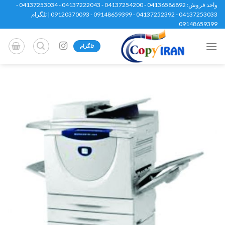
Ski
واحد فروش: 04136586892 - 04137254200 - 04137222043 - 04137253034 -
04137253033 - 04137252392 - 09148659399 - 09120370093 | تلگرام
t
09148659399
conten
تلگرام