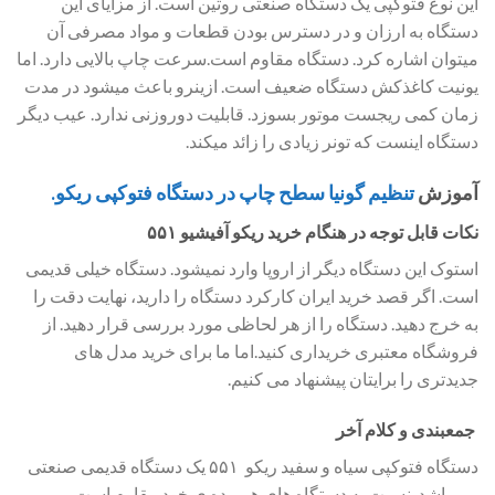
این نوع فتوکپی یک دستگاه صنعتی روتین است. از مزایای این
دستگاه به ارزان و در دسترس بودن قطعات و مواد مصرفی آن
میتوان اشاره کرد. دستگاه مقاوم است.سرعت چاپ بالایی دارد. اما
یونیت کاغذکش دستگاه ضعیف است. ازینرو باعث میشود در مدت
زمان کمی ریجست موتور بسوزد. قابلیت دوروزنی ندارد. عیب دیگر
دستگاه اینست که تونر زیادی را زائد میکند.
آموزش
تنظیم گونیا سطح چاپ در دستگاه فتوکپی ریکو.
نکات قابل توجه در هنگام خرید ریکو آفیشیو ۵۵۱
استوک این دستگاه دیگر از اروپا وارد نمیشود. دستگاه خیلی قدیمی
است. اگر قصد خرید ایران کارکرد دستگاه را دارید، نهایت دقت را
به خرج دهید. دستگاه را از هر لحاظی مورد بررسی قرار دهید. از
فروشگاه معتبری خریداری کنید.اما ما برای خرید مدل های
جدیدتری را برایتان پیشنهاد می کنیم.
جمعبندی و کلام آخر
دستگاه فتوکپی سیاه و سفید ریکو ۵۵۱ یک دستگاه قدیمی صنعتی
می باشد. نسبت به دستگاه های هم رده ی خود مقاوم است.