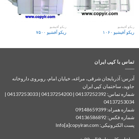
ریکو آفیشیو
ریکو آفیشیو
ریکو آفیشیو ۱۰۶۰
ریکو آفشیو ۷۵۰۰
تماس با کپی ایران
آدرس: آذربایجان شرقی، مراغه، خیایان امام، روبروی داروخانه
جاوید، ساختمان کپی ایران
شماره تماس: 04137252392 | 04137254200 | 04137253033 |
04137253034
شماره همراه: 09148659399
شماره فکس: 04136586892
پست الکترونیکی: Info[a]copyiran.com