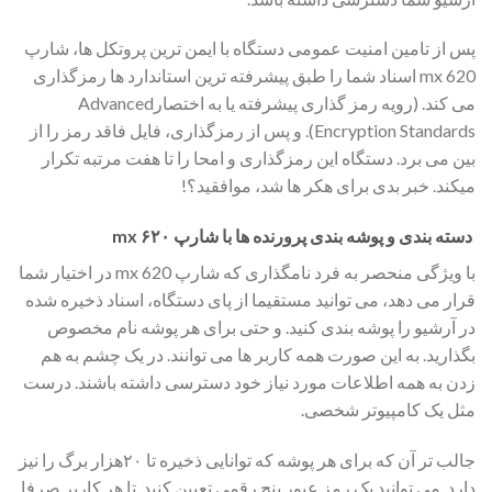
پس از تامین امنیت عمومی دستگاه با ایمن ترین پروتکل ها، شارپ
mx 620 اسناد شما را طبق پیشرفته ترین استاندارد ها رمزگذاری
می کند. (رویه رمز گذاری پیشرفته یا به اختصارAdvanced
Encryption Standards). و پس از رمزگذاری، فایل فاقد رمز را از
بین می برد. دستگاه این رمزگذاری و امحا را تا هفت مرتبه تکرار
میکند. خبر بدی برای هکر ها شد، موافقید؟!
دسته بندی و پوشه بندی پرورنده ها با شارپ ۶۲۰ mx
با ویژگی منحصر به فرد نامگذاری که شارپ mx 620 در اختیار شما
قرار می دهد، می توانید مستقیما از پای دستگاه، اسناد ذخیره شده
در آرشیو را پوشه بندی کنید. و حتی برای هر پوشه نام مخصوص
بگذارید. به این صورت همه کاربر ها می توانند. در یک چشم به هم
زدن به همه اطلاعات مورد نیاز خود دسترسی داشته باشند. درست
مثل یک کامپیوتر شخصی.
جالب تر آن که برای هر پوشه که توانایی ذخیره تا ۲۰هزار برگ را نیز
دارد. می توانید یک رمز عبور پنج رقمی تعیین کنید. تا هر کاربر صرفا