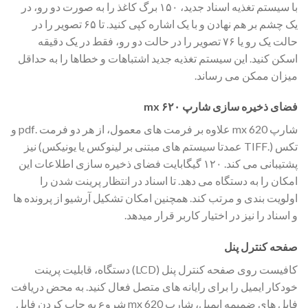
با سیستم تغذیه اسناد جدید، ۱۵۰ برگ کاغذ را به صورت دو رو، در
یک چشم بر هم نهادن و با یک اشاره کپی کنید. تا ۶۵ تصویر را در
حالت یک رو یا ۷۶ تصویر را در حالت دو رو، فقط در یک دقیقه
اسکن کنید. این سیستم تغذیه جدید اشتباهات و خطاها را به حداقل
میزان ممکن می رساند.
فضای ذخیره سازی شارپ ۶۲۰ mx
شارپ mx 620 علاوه بر فرمت های معمول، از هر دو فرمت .pdf و
تکس (.TIFF عمدتا سیستم های مبتنی بر لینوکس یا یونیکس) نیز
پشتیبانی می کند. ۱۲۰ گیگابایت فضای ذخیره سازی اطلاعات این
امکان را به دستگاه می دهد. تا اسناد در انتظار پرینت شدن را
اولویت بندی و مرتب کند. همچنین امکان تشکیل آرشیو از پرونده ها
و اسناد را نیز در اختیار کاربر قرار میدهد.
صفحه کنترل پنل
کافیست روی صفحه کنترل پنل (LCD) دستگاه، قابلیت پرینت
خودکار ایمیل را برای رایانه های متصل فعال کنید. به محض دریافت
فایل های ضمیمه ایمیل، شارپ mx 620 شروع به چاپ کردن فایل