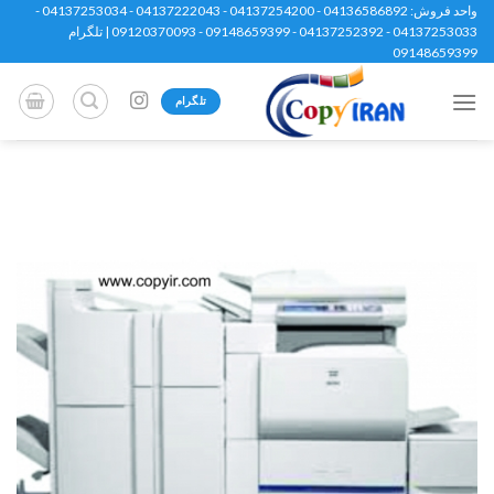
Ski
واحد فروش: 04136586892 - 04137254200 - 04137222043 - 04137253034 -
04137253033 - 04137252392 - 09148659399 - 09120370093 | تلگرام
t
09148659399
conten
تلگرام