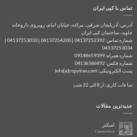
تماس با کپی ایران
آدرس: آذربایجان شرقی، مراغه، خیایان امام، روبروی داروخانه
جاوید، ساختمان کپی ایران
شماره تماس: 04137252392 | 04137254200 | 04137253033 |
04137253034
شماره همراه: 09148659399
شماره فکس: 04136586892
پست الکترونیکی: Info[a]copyiran.com
ساعات کاری: از 8 الی 22 شب
جدیدترین مقالات
اسکنر
۱۵
آبان
Comments
۸