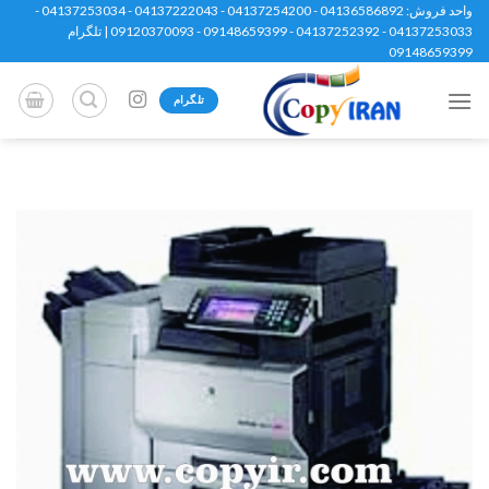
Ski
واحد فروش: 04136586892 - 04137254200 - 04137222043 - 04137253034 -
04137253033 - 04137252392 - 09148659399 - 09120370093 | تلگرام
t
09148659399
conten
تلگرام