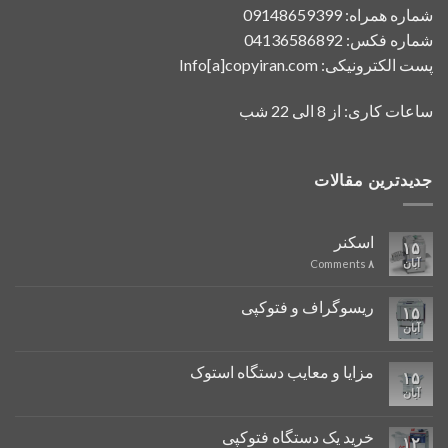
شماره همراه: 09148659399
شماره فکس: 04136586892
پست الکترونیکی: Info[a]copyiran.com
ساعات کاری: از 8 الی 22 شب
جدیدترین مقالات
اسکنر
۱۵
آبان
Comments
۸
ریسوگراف و فتوکپی
۱۵
آبان
مزایا و معایب دستگاه استوک
۱۵
آبان
خرید یک دستگاه فتوکپی
۱۲