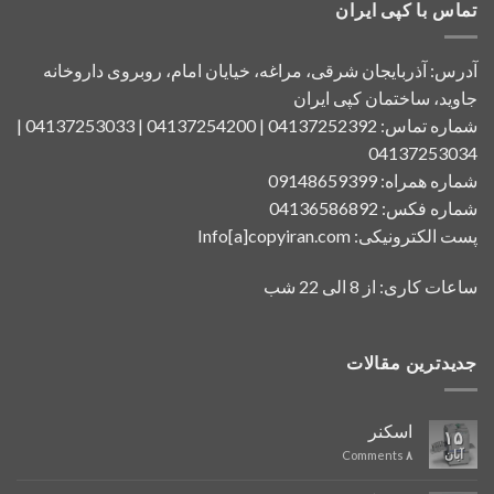
تماس با کپی ایران
آدرس: آذربایجان شرقی، مراغه، خیایان امام، روبروی داروخانه
جاوید، ساختمان کپی ایران
شماره تماس: 04137252392 | 04137254200 | 04137253033 |
04137253034
شماره همراه: 09148659399
شماره فکس: 04136586892
پست الکترونیکی: Info[a]copyiran.com
ساعات کاری: از 8 الی 22 شب
جدیدترین مقالات
اسکنر
۱۵
آبان
Comments
۸