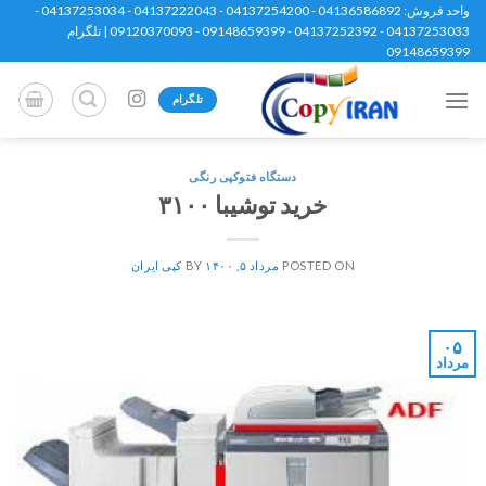
Ski
واحد فروش: 04136586892 - 04137254200 - 04137222043 - 04137253034 -
04137253033 - 04137252392 - 09148659399 - 09120370093 | تلگرام
t
09148659399
conten
تلگرام
دستگاه فتوکپی رنگی
خرید توشیبا ۳۱۰۰
POSTED ON
مرداد ۵, ۱۴۰۰
BY
کپی ایران
۰۵
مرداد