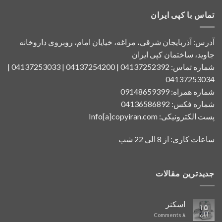
تماس با کپی ایران
آدرس: آذربایجان شرقی، مراغه، خیایان امام، روبروی داروخانه
جاوید، ساختمان کپی ایران
شماره تماس: 04137252392 | 04137254200 | 04137253033 |
04137253034
شماره همراه: 09148659399
شماره فکس: 04136586892
پست الکترونیکی: Info[a]copyiran.com
ساعات کاری: از 8 الی 22 شب
جدیدترین مقالات
اسکنر
۱۵
آبان
Comments
۸