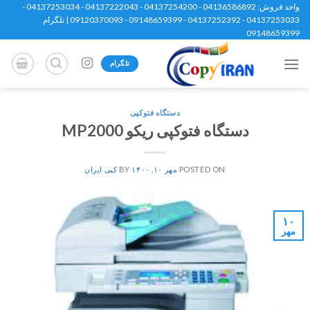
Ski
واحد فروش: 04136586892 - 04137254200 - 04137222043 - 04137253034 -
04137253033 - 04137252392 - 09148659399 - 09120370093 | تلگرام
t
09148659399
conten
تلگرام
دستگاه فتوکپی
دستگاه فتوکپی ریکو MP2000
POSTED ON
مهر ۱۰, ۱۴۰۰
BY
کپی ایران
۱۰
مهر