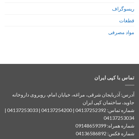
ریسوگراف
قطغات
مواد مصرفی
تماس با کپی ایران
آدرس: آذربایجان شرقی، مراغه، خیایان امام، روبروی داروخانه
جاوید، ساختمان کپی ایران
شماره تماس: 04137252392 | 04137254200 | 04137253033 |
04137253034
شماره همراه: 09148659399
شماره فکس: 04136586892