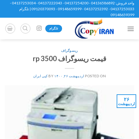
Ski
واحد فروش: 04136586892 - 04137254200 - 04137222043 - 04137253034 -
04137253033 - 04137252392 - 09148659399 - 09120370093 | تلگرام
t
09148659399
conten
تلگرام
ریسوگراف
قیمت ریسوگراف rp 3500
POSTED ON
اردیبهشت ۲۶, ۱۴۰۰
BY
کپی ایران
۲۶
اردیبهشت