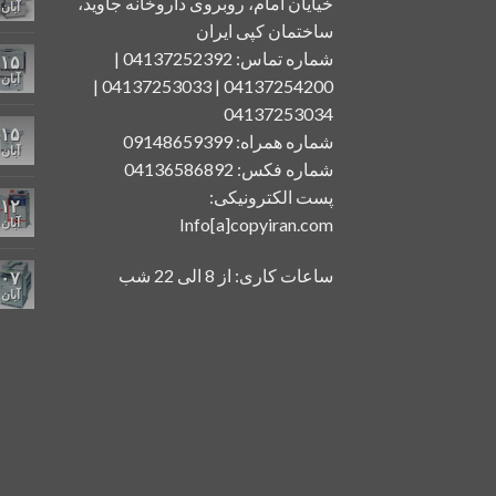
خیایان امام، روبروی داروخانه جاوید،
آبان
ساختمان کپی ایران
شماره تماس: 04137252392 |
۱۵
آبان
04137254200 | 04137253033 |
04137253034
۱۵
شماره همراه: 09148659399
آبان
شماره فکس: 04136586892
پست الکترونیکی:
۱۲
Info[a]copyiran.com
آبان
ساعات کاری: از 8 الی 22 شب
۰۷
آبان