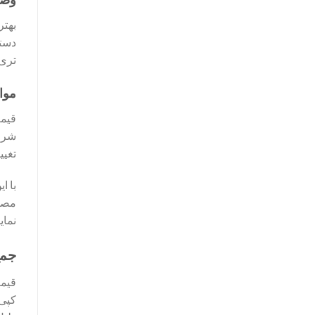
دستگ
تری 
موا
شرای
تغی
با ا
مصرف
نمای
جمع
کپی 