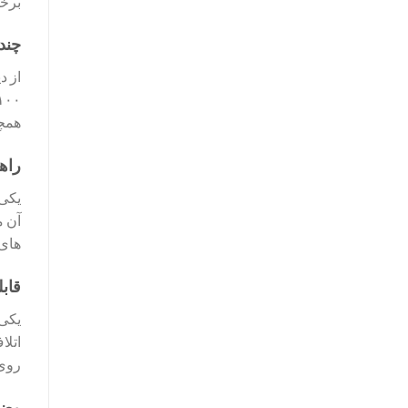
برخو
چند
همچو
راه
آن م
های عامل
قاب
یکی 
اتلا
روی 
وضع