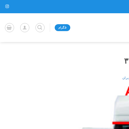
تلگرام
یران