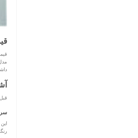
قیم
مدل 
داش
آشن
قبل از آن
سر
رنگی