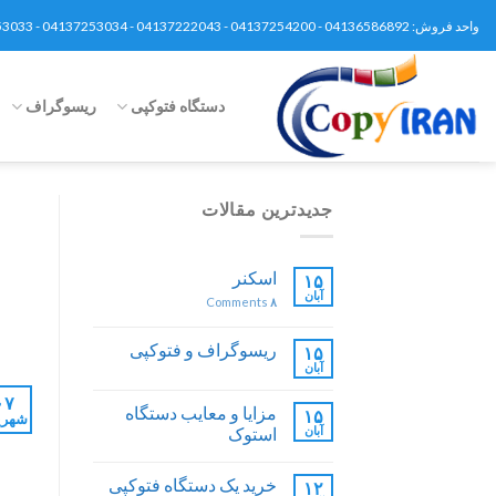
Ski
واحد فروش: 04136586892 - 04137254200 - 04137222043 - 04137253034 - 04137253033 - 04137252392 - 09148659399 - 09120370093 | تلگرام 09148659399
t
conten
دستگاه فتوکپی
ریسوگراف
جدیدترین مقالات
اسکنر
۱۵
آبان
Comments
۸
ریسوگراف و فتوکپی
۱۵
آبان
۰۷
مزایا و معایب دستگاه
۱۵
شهری
آبان
استوک
خرید یک دستگاه فتوکپی
۱۲